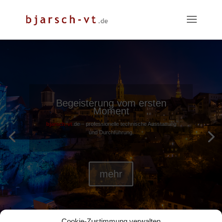
Begeisterung vom ersten
Moment
bjarsch-vt
.de –
professionelle technische Ausstattung
und Durchführung.
mehr
Cookie-Zustimmung verwalten