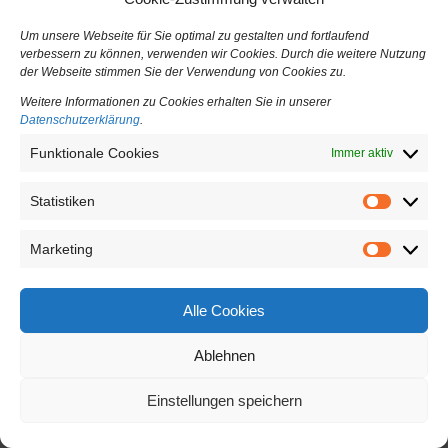
Um unsere Webseite für Sie optimal zu gestalten und fortlaufend
Herzlich willkommen bei
bjarsch-vt
.
de
verbessern zu können, verwenden wir Cookies. Durch die weitere Nutzung
der Webseite stimmen Sie der Verwendung von Cookies zu.
Veranstaltungstechnik
Weitere Informationen zu Cookies erhalten Sie in unserer
Datenschutzerklärung
.
Wir bieten Veranstaltungstechnik nach dem neuesten Stand für Sie
und Ihre Veranstaltung.
Funktionale Cookies
Immer aktiv
Als Full-Service-Dienstleister bieten wir Ihnen alles aus einer Hand.
Statistiken
Modernste Technik gepaart mit dem besonderem know-how.
Statistiken
Egal ob Messen, Open-Airs, Seminare, Konferenzen, Events,
Konzerte, Multimedia oder Ausstellung.
Marketing
Marketing
Überzeugen Sie sich!
Alle Cookies
Ablehnen
© 2022 bjarsch-vt.de - beschalle.es | beleuchte.es | veranstalte.es |
reitturniertechnik.com | turnierbeschallung.com | innovative-
Veranstaltungstechnik.de
Einstellungen speichern